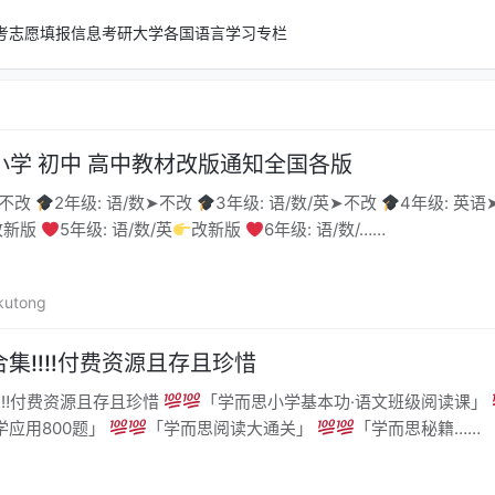
考志愿填报信息
考研
大学
各国语言学习专栏
•小学 初中 高中教材改版通知全国各版
➤不改
2年级: 语/数➤不改
3年级: 语/数/英➤不改
4年级: 英
改新版
5年级: 语/数/英
改新版
6年级: 语/数/……
kutong
合集‼‼付费资源且存且珍惜
‼‼付费资源且存且珍惜
「学而思小学基本功·语文班级阅读课」
学应用800题」
「学而思阅读大通关」
「学而思秘籍……