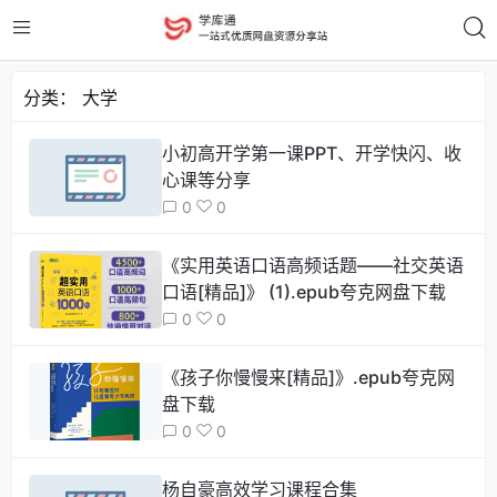
分类：
大学
小初高开学第一课PPT、开学快闪、收
心课等分享
0
0
《实用英语口语高频话题——社交英语
口语[精品]》 (1).epub夸克网盘下载
0
0
《孩子你慢慢来[精品]》.epub夸克网
盘下载
0
0
杨自豪高效学习课程合集