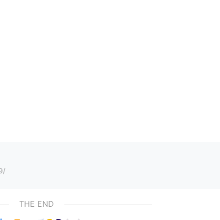
9/
THE END