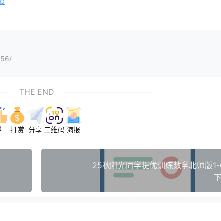
9b
156/
THE END
0
打赏
分享
二维码
海报
25秋阳光同学提优训练数学北师版1-
下