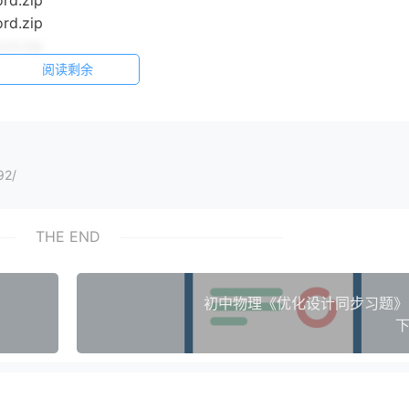
.zip
.zip
.zip
阅读剩余
92/
THE END
初中物理《优化设计同步习题》2
下