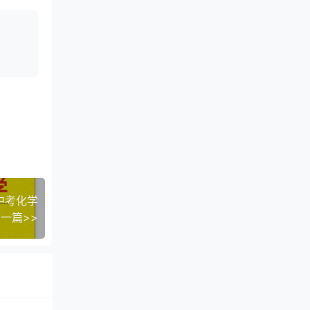
中考化学
一篇>>