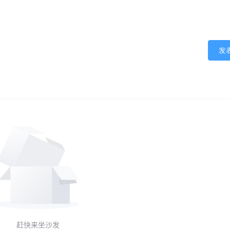
发
赶快来坐沙发