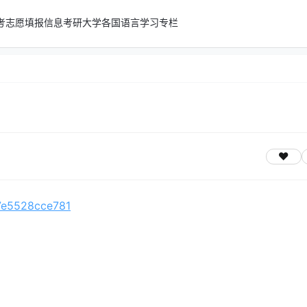
考志愿填报信息
考研
大学
各国语言学习专栏
/7e5528cce781