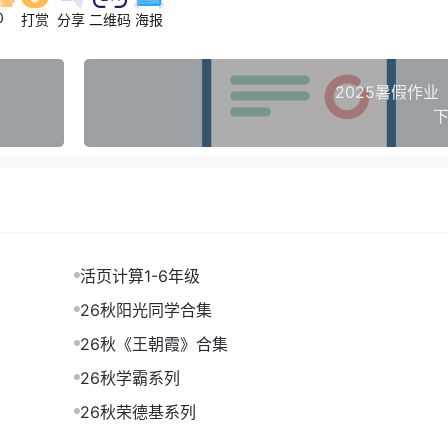
0
打赏
分享
二维码
海报
2025暑假作业
下
活页计算1-6年级
26秋阳光同学合集
26秋《王朝霞》合集
26秋学霸系列
26秋荣德基系列