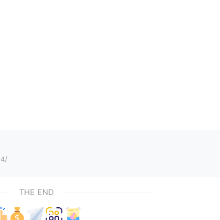
4/
THE END