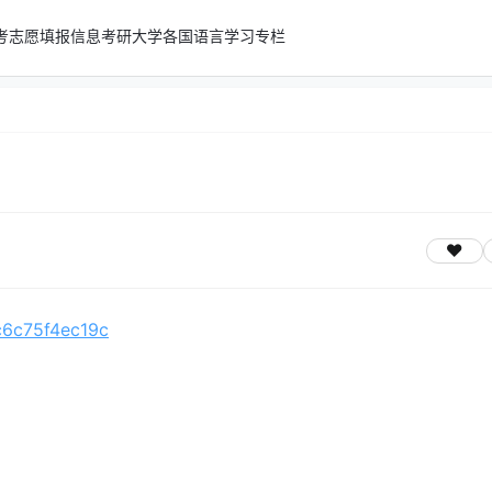
考志愿填报信息
考研
大学
各国语言学习专栏
/c6c75f4ec19c