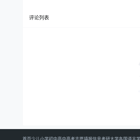
评论列表
首页
少儿
小学
初中
高中
高考志愿填报信息
考研
大学
各国语言