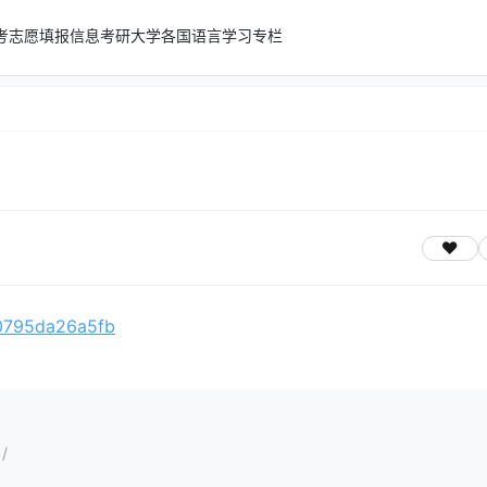
考志愿填报信息
考研
大学
各国语言学习专栏
s/0795da26a5fb
/