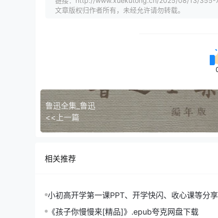
链接：http://www.xuekutong.cn/2025/08/13/355-
文章版权归作者所有，未经允许请勿转载。
鲁迅全集_鲁迅
<<上一篇
相关推荐
小初高开学第一课PPT、开学快闪、收心课等分享
《孩子你慢慢来[精品]》.epub夸克网盘下载