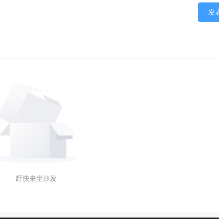
发
赶快来坐沙发