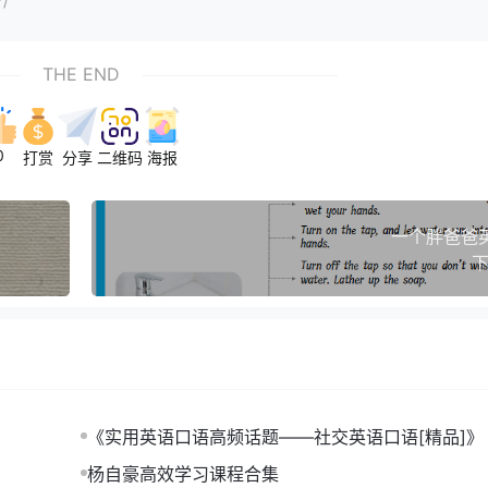
7/
THE END
0
打赏
分享
二维码
海报
一个胖爸爸
下
《实用英语口语高频话题——社交英语口语[精品]》 (1)
b夸克网盘下载
杨自豪高效学习课程合集