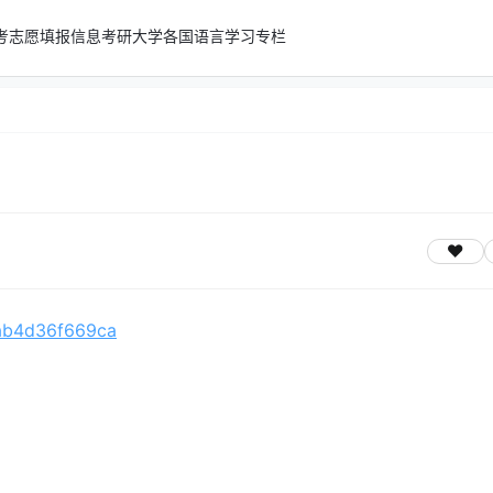
考志愿填报信息
考研
大学
各国语言学习专栏
s/ab4d36f669ca