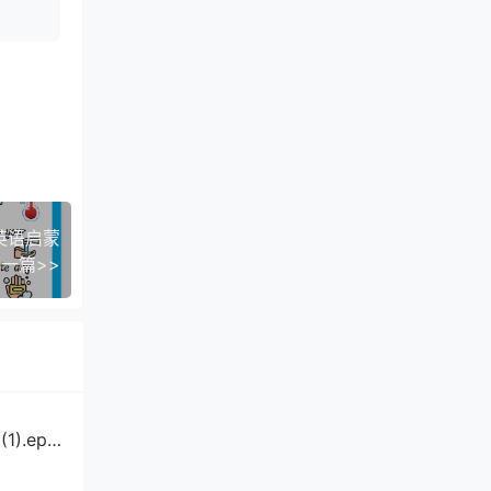
英语启蒙
一篇>>
.epu