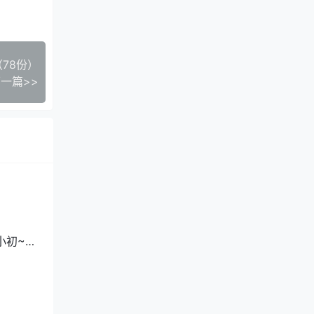
（78份）
一篇>>
小初~P