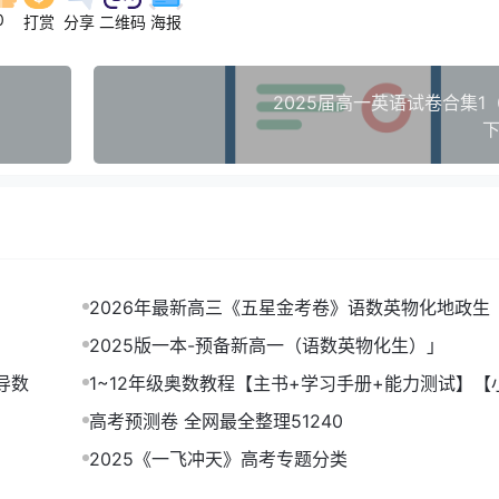
0
打赏
分享
二维码
海报
2025届高一英语试卷合集1
下
2026年最新高三《五星金考卷》语数英物化地政生
2025版一本-预备新高一（语数英物化生）」
导数
1~12年级奥数教程【主书+学习手册+能力测试】【
DF】
高考预测卷 全网最全整理51240
2025《一飞冲天》高考专题分类