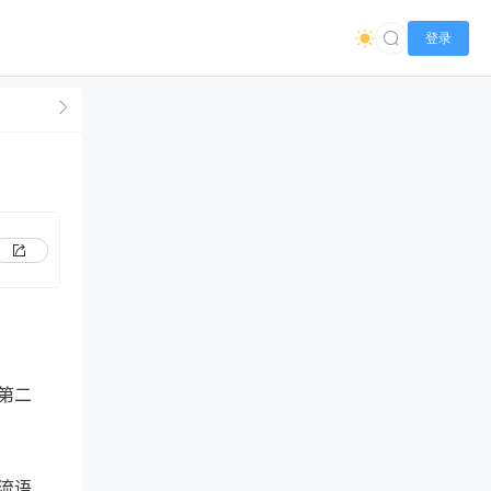
登录
第二
流语