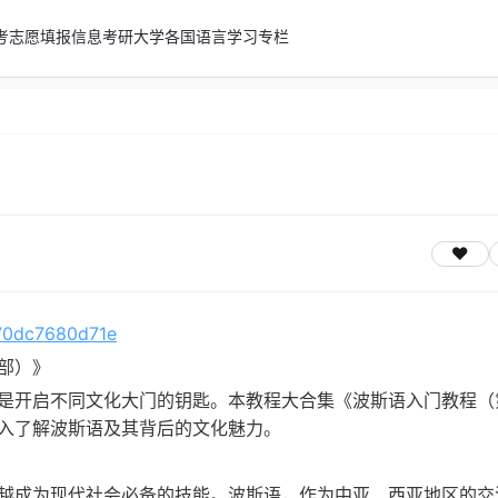
考志愿填报信息
考研
大学
各国语言学习专栏
/70dc7680d71e
部）》
是开启不同文化大门的钥匙。本教程大合集《波斯语入门教程（
入了解波斯语及其背后的文化魅力。
越成为现代社会必备的技能。波斯语，作为中亚、西亚地区的交