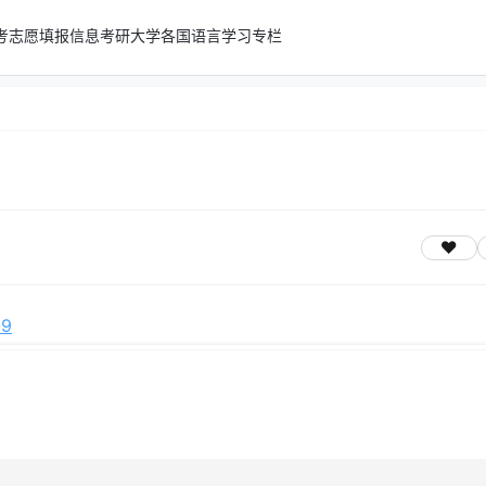
考志愿填报信息
考研
大学
各国语言学习专栏
b9