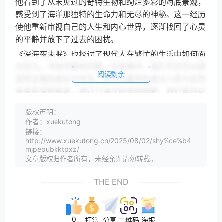
他看到了从未见过的奇特生物和绚烂多彩的海底景观，
感受到了海洋那独特的生命力和无尽的神秘。这一经历
使他重新审视自己的人生和内心世界，逐渐找回了心灵
的平静并放下了过去的困扰。
《深海夜未眠》也探讨了现代人在繁忙的生活中如何面
对压力、寻找平衡的问题。在故事中，我们不仅可以感
阅读剩余
受到主角的成长与变化，还可以看到作者对人类与自然
关系的深刻思考。通过与海洋的亲密接触，我们或许可
以找到一种与自然和谐共处的方式，从而在喧嚣的都市
版权声明：
中找到内心的宁静。
作者：xuekutong
本书还穿插了许多关于海洋的知识和传说，为读者提供
链接：
http://www.xuekutong.cn/2025/08/02/shy%ce%b4
了丰富的阅读体验。在阅读的过程中，我们不仅可以享
mjpepubkktpxz/
受到故事带来的乐趣，还可以学到很多关于海洋的知识
文章版权归作者所有，未经允许请勿转载。
和历史。这些内容使本书不仅仅是一本娱乐性的读物，
更是一本具有深度和广度的思想之作。
THE END
《深海夜未眠》是一本关于寻找内心平静、解放心灵的
书籍。它通过富有感染力的故事情节和细腻的心理描
0
绘，带领我们进入一个神秘而又美丽的深海世界。在探
打赏
分享
二维码
海报