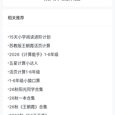
索的过程中，我们可以找到心灵的宁静并重新审视自己
的人生。本书还具有丰富的知识和历史背景，为读者提
相关推荐
供了全面的阅读体验。
15天小学阅读进阶计划
苏教版王朝霞活页计算
2026《计算能手》1-6年级
五星计算小达人
活页计算1-6年级
1-6年级小猿口算
26秋阳光同学合集
26秋一本合集
26秋《王朝霞》合集