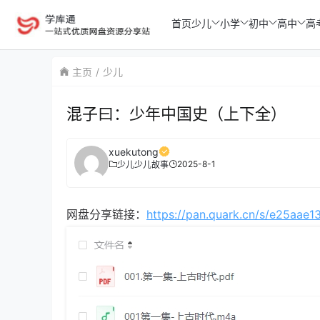
首页
少儿
小学
初中
高中
高
主页
少儿
混子曰：少年中国史（上下全）
xuekutong
2025-8-1
少儿
少儿故事
网盘分享链接：
https://pan.quark.cn/s/e25aae