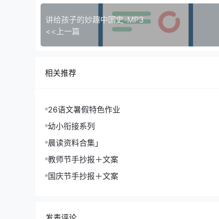
讲给孩子的妙趣中国史-MP3
<<上一篇
相关推荐
26语文暑假特色作业
幼小衔接系列
晨读资料合集」
教师节手抄报＋文案
国庆节手抄报＋文案
发表评论