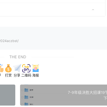
2024aczbst/
THE END
0
打赏
分享
二维码
海报
7-9年级决胜大招课1
下