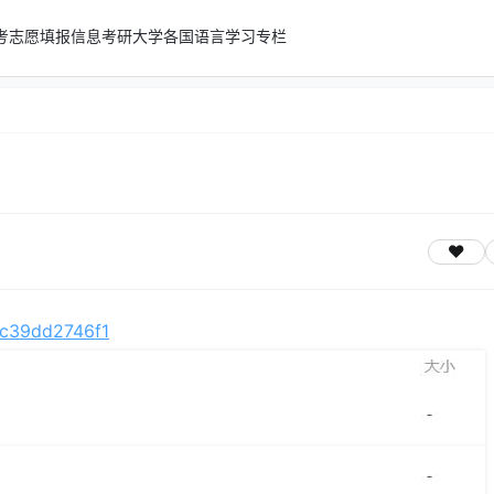
考志愿填报信息
考研
大学
各国语言学习专栏
/fc39dd2746f1